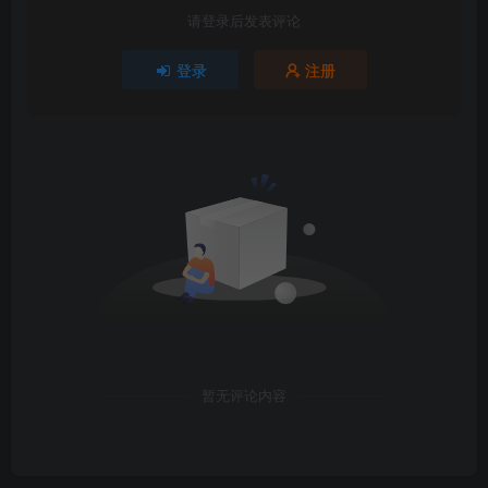
请登录后发表评论
登录
注册
暂无评论内容