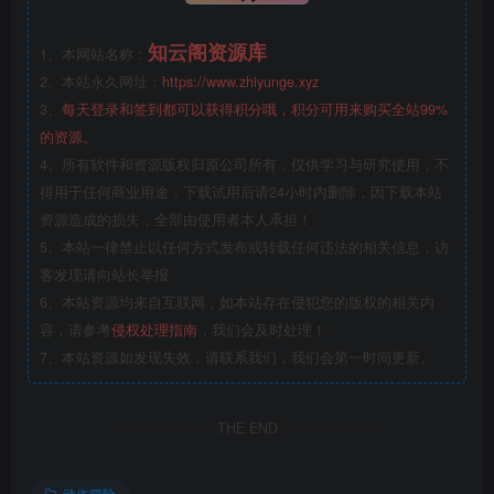
知云阁资源库
1、本网站名称：
2、本站永久网址：
https://www.zhiyunge.xyz
3、
每天登录和签到都可以获得积分哦，积分可用来购买全站99%
的资源。
4、所有软件和资源版权归原公司所有，仅供学习与研究使用，不
得用于任何商业用途，下载试用后请24小时内删除，因下载本站
资源造成的损失，全部由使用者本人承担！
5、本站一律禁止以任何方式发布或转载任何违法的相关信息，访
客发现请向站长举报
6、本站资源均来自互联网，如本站存在侵犯您的版权的相关内
容，请参考
侵权处理指南
，我们会及时处理！
7、本站资源如发现失效，请联系我们，我们会第一时间更新。
THE END
动作冒险