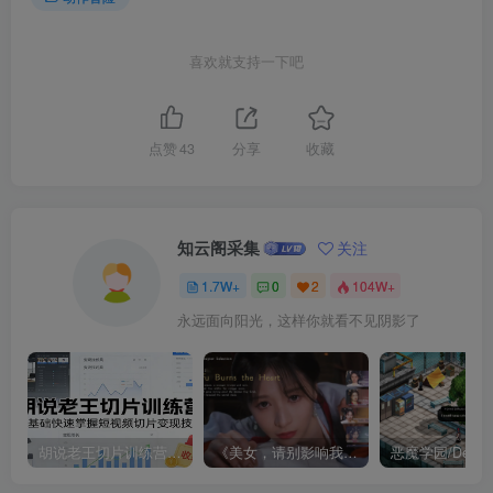
喜欢就支持一下吧
点赞
43
分享
收藏
知云阁采集
关注
1.7W+
0
2
104W+
永远面向阳光，这样你就看不见阴影了
胡说老王切片训练营，零基础快速掌握短视频切片变现技巧
《美女，请别影响我成仙全球版》中文版