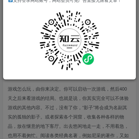
游戏介绍
支持登录网站账号，网站会员可免广告直接无限看文章！
《漫长等待》是Studio Seufz制作的一款冒险解谜游戏。地底
王国原本由一位国王统治，他的力量现已消逝，需要安睡
400天才能恢复。你名叫“影子”，是国王最后的仆人。你必须
独守地下宫殿，直到国王醒来为止。游戏一旦开始，400天
的倒计时便会启动。即便你退出游戏，倒计时也不会停止。
你是地下孤独的影子，想做什么就能做什么。不用焦虑，你
的时间非常充裕。
游戏怎么玩，由你来决定。你可以启动一次游戏，然后400
天之后来看游戏的结局。也就是说，你其实完全可以不体验
游戏的其他内容。不过，没有了你，“影子”将会成为名副其
实的孤独的影子。或者探索各个洞窟，收集各种各样的物
品，放在惬意的地下客厅。出去悠闲地走一走，不用着急，
也用不着匆忙。阅读各类经典名著，例如尼采的著作，又如