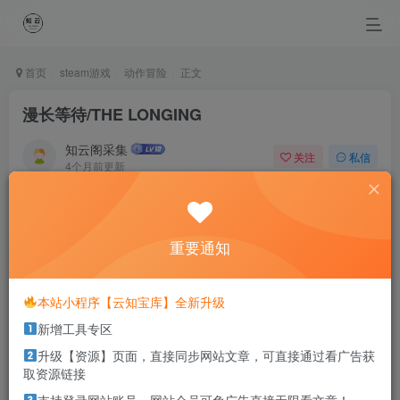
首页
steam游戏
动作冒险
正文
漫长等待/THE LONGING
知云阁采集
关注
私信
4个月前更新
0
52
43
Turn your face to the sun and the shadows fall behind
you.
重要通知
永远面向阳光，这样你就看不见阴影了
本站小程序【云知宝库】全新升级
本站部分资源打包为压缩包以方便分享，涉及较多
新增工具专区
解压密码，如果你下载的资源需要解压密码，请点
击
解压密码
查看
升级【资源】页面，直接同步网站文章，可直接通过看广告获
取资源链接