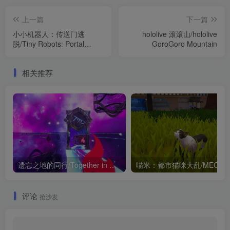
上一篇
下一篇
小小机器人：传送门逃
hololive 滚滚山/hololive
脱/Tiny Robots: Portal
GoroGoro Mountain
Escape
相关推荐
遗忘之地的同行/Together in Forgotten Lands 新游发布
喵米：都市猫咪大乱/MEOWMI: Cit
评论
抢沙发