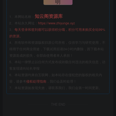
明
知云阁资源库
1、本网站名称：
2、本站永久网址：
https://www.zhiyunge.xyz
3、
每天登录和签到都可以获得积分哦，积分可用来购买全站99%
的资源。
4、所有软件和资源版权归原公司所有，仅供学习与研究使用，不
得用于任何商业用途，下载试用后请24小时内删除，因下载本站
资源造成的损失，全部由使用者本人承担！
5、本站一律禁止以任何方式发布或转载任何违法的相关信息，访
客发现请向站长举报
6、本站资源均来自互联网，如本站存在侵犯您的版权的相关内
容，请参考
侵权处理指南
，我们会及时处理！
7、本站资源如发现失效，请联系我们，我们会第一时间更新。
THE END