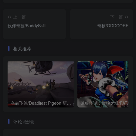
上一篇
下一篇
伙伴奇技/BuddySkill
奇核/ODDCORE
相关推荐
夺命飞鸽/Deadliest Pigeon 新游发布
评论
抢沙发