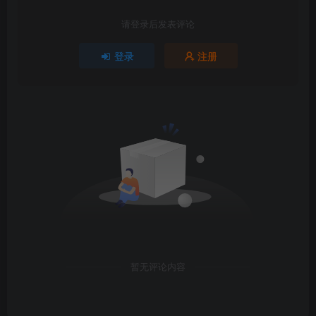
请登录后发表评论
登录
注册
暂无评论内容