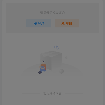
请登录后发表评论
登录
注册
暂无评论内容