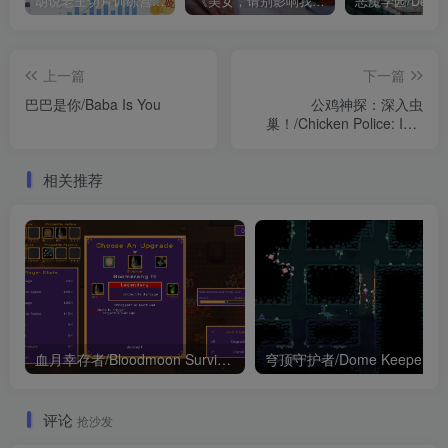
胡说老王切片训练营，零基础快速掌握短视频切片变现技巧
《美女，请别影响我成仙全球版》中文版
上一篇
下一篇
巴巴是你/Baba Is You
公鸡神探：深入虫
巢！/Chicken Police: Into
the HIVE!
相关推荐
血月幸存者/Bloodmoon Survivors 新游发布
穹顶守护
评论
抢沙发