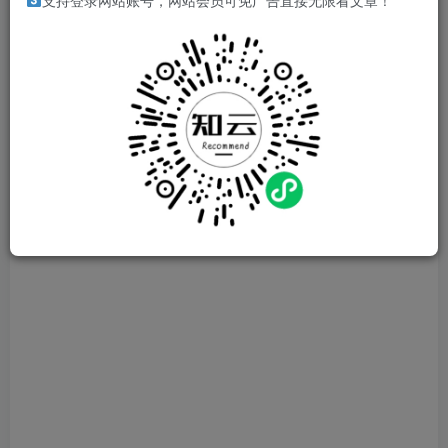
游戏介绍
支持登录网站账号，网站会员可免广告直接无限看文章！
Deepest Well 是一款在可破坏地形的下行井中抵御一波又一
波敌人的游戏。每一波敌人来袭后，你都可以获得升级，并
进行疯狂的建造来摧毁游戏！
游戏视频