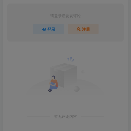
请登录后发表评论
登录
注册
暂无评论内容