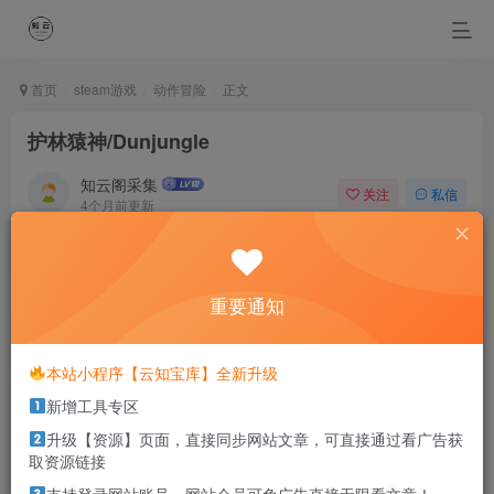
首页
steam游戏
动作冒险
正文
护林猿神/Dunjungle
知云阁采集
关注
私信
4个月前更新
0
16
11
With the wonder of your love, the sun above always
shines.
重要通知
拥有你美丽的爱情，太阳就永远明媚
本站小程序【云知宝库】全新升级
本站部分资源打包为压缩包以方便分享，涉及较多
新增工具专区
解压密码，如果你下载的资源需要解压密码，请点
击
解压密码
查看
升级【资源】页面，直接同步网站文章，可直接通过看广告获
取资源链接