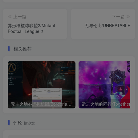
上一篇
下一篇
异形橄榄球联盟2/Mutant
无与伦比/UNBEATABLE
Football League 2
相关推荐
无主之地4-虚拟机版/Borderlands 4 HYPERVISOR 版本更新
遗忘之地的同行/Togeth
评论
抢沙发