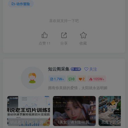
动作冒险
喜欢就支持一下吧
点赞
11
分享
收藏
知云阁采集
关注
1.7W+
0
2
105W+
拥有你美丽的爱情，太阳就永远明媚
胡说老王切片训练营，零基础快速掌握短视频切片变现技巧
《美女，请别影响我成仙全球版》中文版