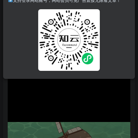
支持登录网站账号，网站会员可免广告直接无限看文章！
这是一款融合了丰富肉鸽元素的奇幻美食城市建设游戏。在
这片丰饶之地，您将与可爱的神明宝宝缔结契约，通过精心
规划打造繁荣的美食之都。游戏结合了《风暴之城》的随机
地图、资源与事件，建造完整的美食产业链，解锁数百种奇
妙能力，每局都是全新的经营挑战。
游戏视频