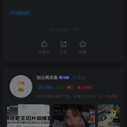
免费国风
喜欢就支持一下吧
点赞
48
分享
收藏
知云阁采集
关注
1.7W+
0
2
104W+
你不可能永远等下去，去做点儿什么，让一切成真