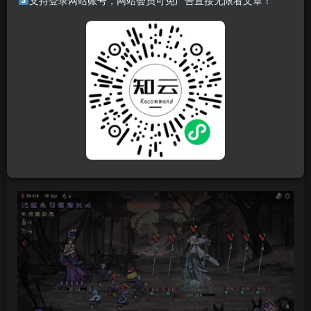
游戏介绍
支持登录网站账号，网站会员可免广告直接无限看文章！
《降妖散记》是一款国风卡组构建roguelike游戏。上天无
道，妖孽横行。在一次次与妖怪的对决中收集不同的招式卡
牌，辅之以修炼合适的心法/丹术/蛊术，找到自己的道路，试
着为被妖怪蹂躏的世人带来一丝希望。
游戏视频
游戏截图