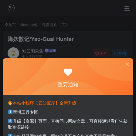
首页
steam游戏
免费国风
正文
降妖散记/Yao-Guai Hunter
知云阁采集
关注
私信
4个月前更新
0
86
60
Happiness is not something you postpone for the future; it
is something you design for the present.
重要通知
幸福不应该留到未来品尝，幸福是你专门为当下的自己所准备的
本站小程序【云知宝库】全新升级
本站部分资源打包为压缩包以方便分享，涉及较多
新增工具专区
解压密码，如果你下载的资源需要解压密码，请点
击
解压密码
查看
升级【资源】页面，直接同步网站文章，可直接通过看广告获
取资源链接