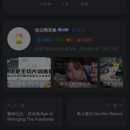
点赞
60
分享
收藏
知云阁采集
关注
1.8W+
0
2
105W+
幸福不应该留到未来品尝，幸福是你专门为当下的自己所准备的
胡说老王切片训练营，零基础快速掌握短视频切片变现技巧
《美女，请别影响我成仙全球版》中文版
上一篇
下一篇
重铸纪元：自由地/Age of
枪火重生/Gunfire Reborn
Reforging:The Freelands