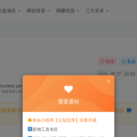
公益项目
网创资源
网赚资源
三方安卓
关注
私信
0
77
59
luckiest person in the world.
我是世界上最幸运的人
重要通知
及较多解压密码，如果你下载的资源需要解压密码，请点击
解
本站小程序【云知宝库】全新升级
新增工具专区