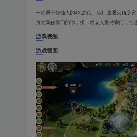
一款属于修仙人的4X游戏。 宗门遭遇灭顶之
身为新任掌门的你，须带领众人重铸宗门，在
游戏视频
游戏截图