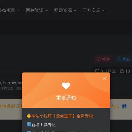
公益项目
网创资源
网赚资源
三方安卓
关注
私信
0
63
10
fe, sorrow, sadness, fear, shame and guilt will.
，你的悲伤、难过、害怕、羞愧和内疚会代替你享受
重要通知
及较多解压密码，如果你下载的资源需要解压密码，请点击
解
本站小程序【云知宝库】全新升级
新增工具专区