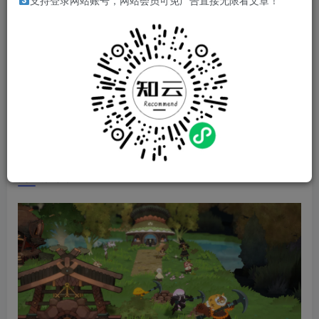
支持登录网站账号，网站会员可免广告直接无限看文章！
《妖之乡》是一款东方奇幻的怪物收集RPG冒险游戏。你将
作为御妖师探索太古大陆，邂逅丰富多样的妖精，与搭档们
一同并肩挑战各地宗门，寻找共建妖之乡的伙伴。然而，“黑
月”笼罩扩散，妖精不断地邪魔化，平和的生活岌岌可危，
你……做好准备了吗？
游戏视频
游戏截图