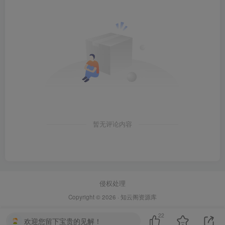
暂无评论内容
侵权处理
Copyright © 2026 ·
知云阁资源库
22
欢迎您留下宝贵的见解！