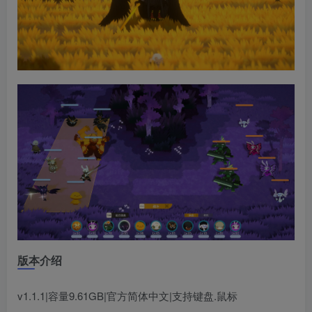
版本介绍
v1.1.1|容量9.61GB|官方简体中文|支持键盘.鼠标