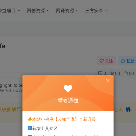
公益项目
网创资源
网赚资源
三方安卓
fe
关注
私信
0
63
20
ight: to be the candle or the mirror that reflects it.
两种方式：成为一支蜡烛或当一面镜子
重要通知
及较多解压密码，如果你下载的资源需要解压密码，请点击
解
本站小程序【云知宝库】全新升级
新增工具专区