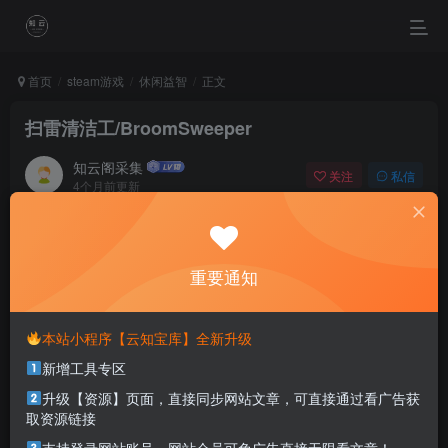
首页
steam游戏
休闲益智
正文
扫雷清洁工/BroomSweeper
知云阁采集
关注
私信
4个月前更新
0
79
0
A good idea without action is worth nothing.
如果没有切实执行，再好的点子也是徒劳
重要通知
本站部分资源打包为压缩包以方便分享，涉及较多
本站小程序【云知宝库】全新升级
解压密码，如果你下载的资源需要解压密码，请点
新增工具专区
击
解压密码
查看
升级【资源】页面，直接同步网站文章，可直接通过看广告获
取资源链接
游戏介绍