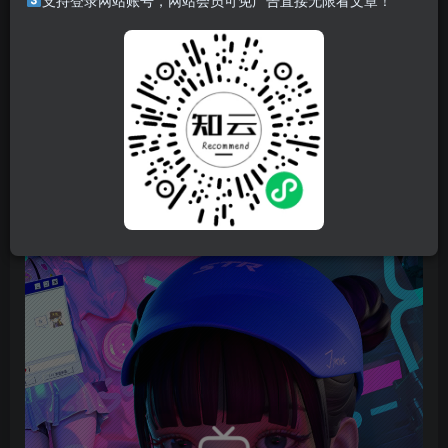
支持登录网站账号，网站会员可免广告直接无限看文章！
《扫雷清洁工（BroomSweeper）》是一款扫雷解谜肉鸽游
戏。在腾塔科技（TentaTeq） 公司逐层闯关，揭开潜藏的邪
恶秘密。利用超过 100 种强力道具组合，击败灰兔怪（Dust
Bunnies），拼尽全力保住你的夜班工作！ 准备好被扫吧！
游戏视频