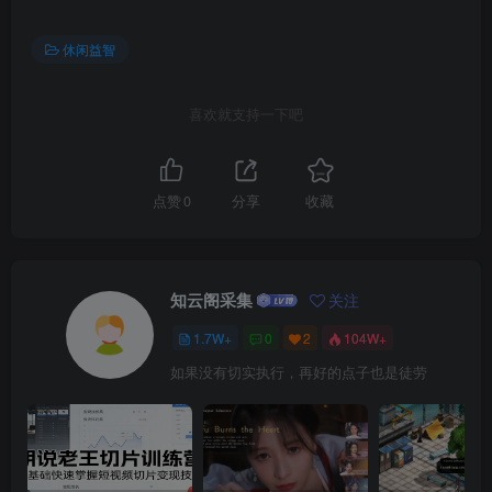
休闲益智
喜欢就支持一下吧
点赞
0
分享
收藏
知云阁采集
关注
1.7W+
0
2
104W+
如果没有切实执行，再好的点子也是徒劳