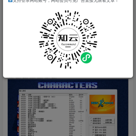
支持登录网站账号，网站会员可免广告直接无限看文章！
重返街机厅的热血岁月，这款街机游戏整合包专为怀旧玩家
量身打造，基于经典PC街机模拟器Kawaks精心制作，无需
复杂配置、无需手动找ROM，一键解锁千款街机大作，让你
在PC大屏上重温童年投币闯关的快乐，兼顾便捷性、高兼容
性与纯粹的街机沉浸感，轻松找回青春里的热血与回忆。
游戏截图