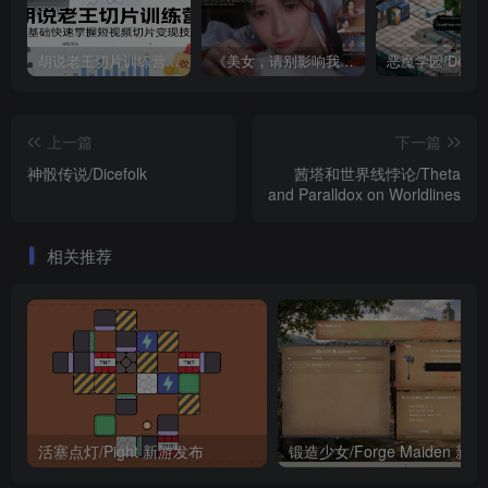
胡说老王切片训练营，零基础快速掌握短视频切片变现技巧
《美女，请别影响我成仙全球版》中文版
上一篇
下一篇
神骰传说/Dicefolk
茜塔和世界线悖论/Theta
and Paralldox on Worldlines
相关推荐
活塞点灯/Pight 新游发布
锻造少