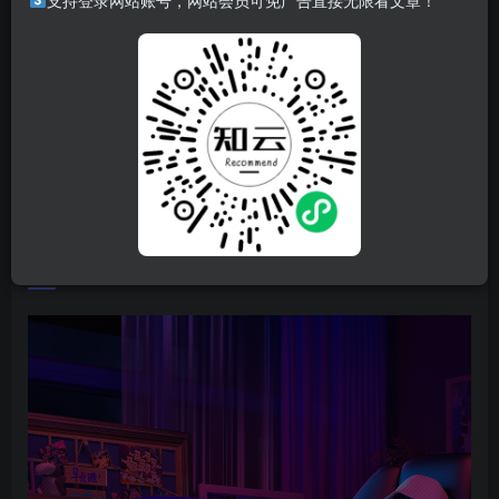
支持登录网站账号，网站会员可免广告直接无限看文章！
游戏介绍
5分钟上手，随时开玩！这是一款捕鱼主题的增量游戏，休
闲、轻松、解压。你将与猫船长一起探索环球渔场，捕获海
鱼、收集资源、学习天赋、强化威能、升级技能、收集藏
品，并在庞大的天赋树中使用金币解锁永久升级！每次出海
都将满载而归，你将振臂高呼“再来一局”！
游戏视频