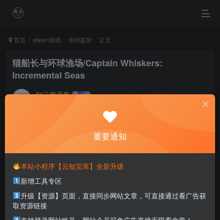
首页
steam游戏
休闲益智
正文
猫船长与环球渔场/Captain Whiskers:
Incremental Seas
知云阁采集
关注
私信
4个月前更新
0
44
36
重要通知
When you procrastinate, you become a slave to
yesterday.
拖延会让你成为昨天的奴隶
本站小程序【云知宝库】全新升级
新增工具专区
本站部分资源打包为压缩包以方便分享，涉及较多
升级【资源】页面，直接同步网站文章，可直接通过看广告获
解压密码，如果你下载的资源需要解压密码，请点
取资源链接
击
解压密码
查看