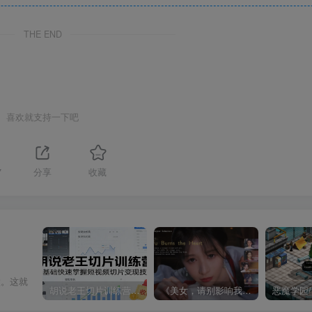
THE END
喜欢就支持一下吧
7
分享
收藏
做。这就
胡说老王切片训练营，零基础快速掌握短视频切片变现技巧
《美女，请别影响我成仙全球版》中文版