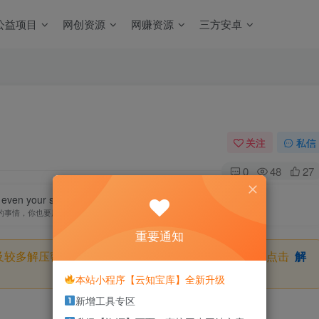
公益项目
网创资源
网赚资源
三方安卓
关注
私信
0
48
27
 even your smallest acts. This is the secret of success.
的事情，你也要用心去做。这就是成功的秘密
重要通知
及较多解压密码，如果你下载的资源需要解压密码，请点击
解
本站小程序【云知宝库】全新升级
新增工具专区