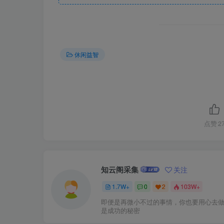
休闲益智
点赞
2
知云阁采集
关注
1.7W+
0
2
103W+
即便是再微小不过的事情，你也要用心去
是成功的秘密