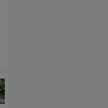
恶魔学园/Demonschool
26年男粉首发最新3.0玩法，独此一家，比卖写真賺的更多，入场即捡钱，日入5张【揭秘】
《盟军敢死队：起源/Commandos: Origins》PC中文版下载-含v1.5.1.90861