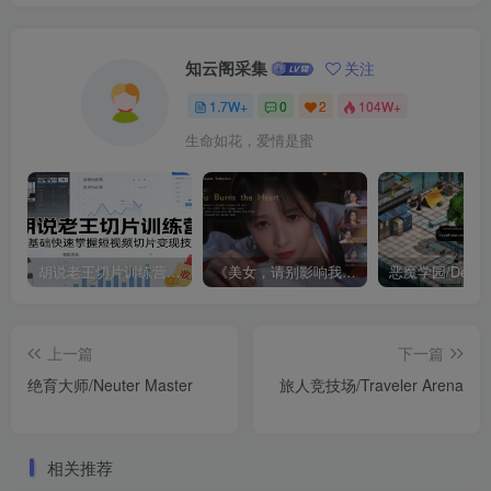
知云阁采集
关注
1.7W+
0
2
104W+
生命如花，爱情是蜜
胡说老王切片训练营，零基础快速掌握短视频切片变现技巧
《美女，请别影响我成仙全球版》中文版
上一篇
下一篇
绝育大师/Neuter Master
旅人竞技场/Traveler Arena
相关推荐