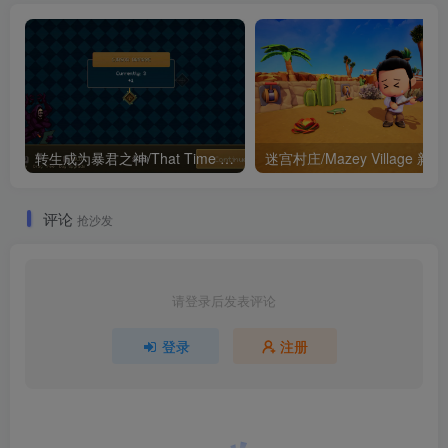
转生成为暴君之神/That Time I Got Reincarnated as a Tyrant God 新游发布
迷宫村庄
评论
抢沙发
请登录后发表评论
登录
注册