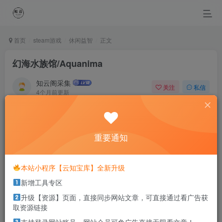
首页
steam游戏
休闲益智
正文
幻海水族馆/Aquanima
知云阁采集
关注
私信
4个月前更新
0
44
3
Life is the flower for which love is the honey.
生命如花，爱情是蜜
重要通知
本站部分资源打包为压缩包以方便分享，涉及较多
本站小程序【云知宝库】全新升级
解压密码，如果你下载的资源需要解压密码，请点
新增工具专区
击
解压密码
查看
升级【资源】页面，直接同步网站文章，可直接通过看广告获
取资源链接
游戏介绍