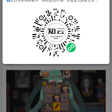
支持登录网站账号，网站会员可免广告直接无限看文章！
游戏介绍
九宫网格加卡牌构筑的奇妙组合，“星陨传说宇宙”迎来了一
部玩法全面升级的新作。 街角神秘魔法店，老人欲把往事
谈。布鲁诺，灰胡子，英雄暮年已归乡，盖世巫妖早不见，
《流浪者的故事》永流传。
游戏视频
游戏截图