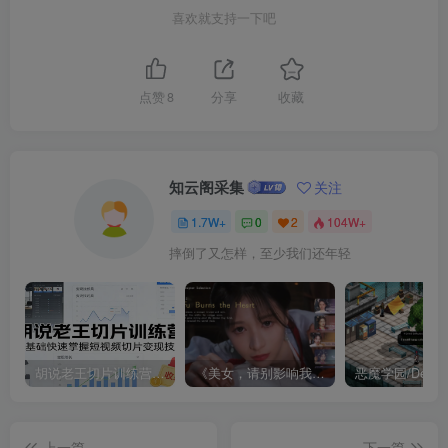
喜欢就支持一下吧
点赞
8
分享
收藏
知云阁采集
关注
1.7W+
0
2
104W+
摔倒了又怎样，至少我们还年轻
胡说老王切片训练营，零基础快速掌握短视频切片变现技巧
《美女，请别影响我成仙全球版》中文版
上一篇
下一篇