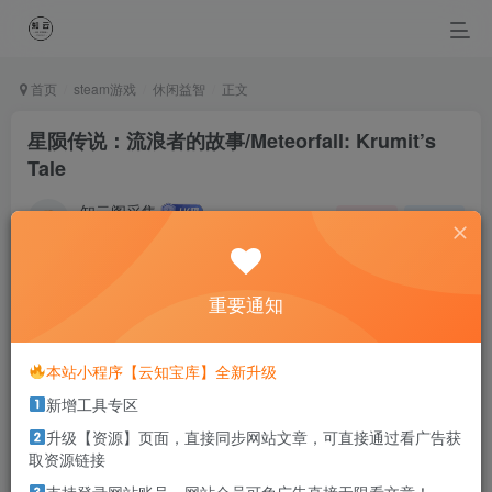
首页
steam游戏
休闲益智
正文
星陨传说：流浪者的故事/Meteorfall: Krumit’s
Tale
知云阁采集
关注
私信
4个月前更新
0
23
8
重要通知
So what if we fall down? At least we are still young.
摔倒了又怎样，至少我们还年轻
本站小程序【云知宝库】全新升级
本站部分资源打包为压缩包以方便分享，涉及较多
新增工具专区
解压密码，如果你下载的资源需要解压密码，请点
升级【资源】页面，直接同步网站文章，可直接通过看广告获
击
解压密码
查看
取资源链接