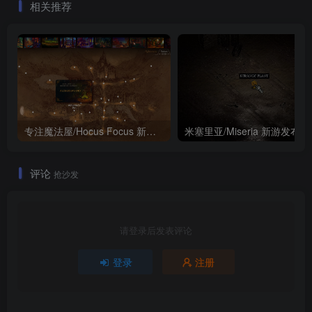
相关推荐
专注魔法屋/Hocus Focus 新游发布
米塞里亚/Miseria 新游发布
评论
抢沙发
请登录后发表评论
登录
注册