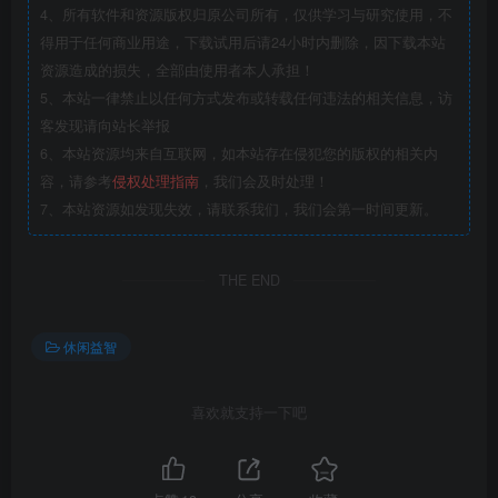
4、所有软件和资源版权归原公司所有，仅供学习与研究使用，不
得用于任何商业用途，下载试用后请24小时内删除，因下载本站
资源造成的损失，全部由使用者本人承担！
5、本站一律禁止以任何方式发布或转载任何违法的相关信息，访
客发现请向站长举报
6、本站资源均来自互联网，如本站存在侵犯您的版权的相关内
容，请参考
侵权处理指南
，我们会及时处理！
7、本站资源如发现失效，请联系我们，我们会第一时间更新。
THE END
休闲益智
喜欢就支持一下吧