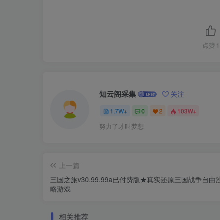
点赞
1
知云阁采集
关注
1.7W+
0
2
103W+
努力了才叫梦想
上一篇
三国之旅v30.99.99a已付费版★真实还原三国战争自由
略游戏
相关推荐