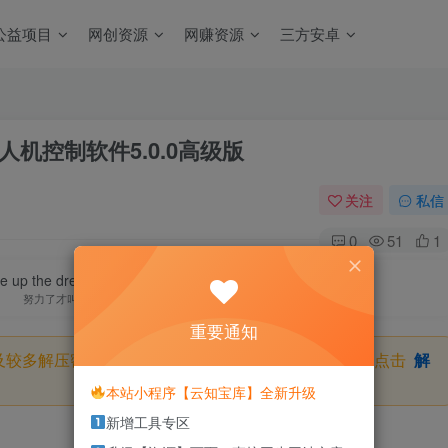
公益项目
网创资源
网赚资源
三方安卓
枝大疆无人机控制软件5.0.0高级版
关注
私信
0
51
1
ive up the dream just a dream.
努力了才叫梦想
重要通知
及较多解压密码，如果你下载的资源需要解压密码，请点击
解
本站小程序【云知宝库】全新升级
新增工具专区