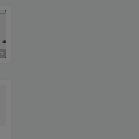
00.90高级版
多多自走棋v2.40.2完全版★最精品最流行最好玩的自走棋手游
天机六爻排盘1