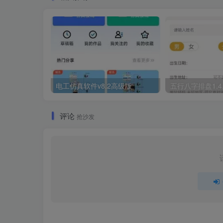
电工仿真软件v8.2高级版
五行八字排盘1.4
评论
抢沙发