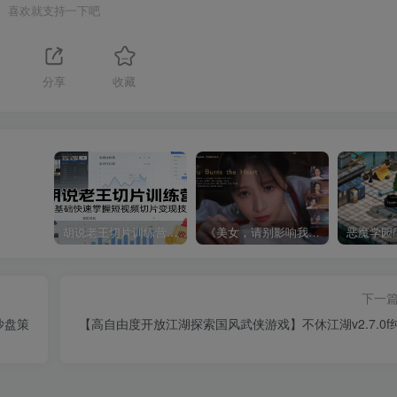
喜欢就支持一下吧
分享
收藏
胡说老王切片训练营，零基础快速掌握短视频切片变现技巧
《美女，请别影响我成仙全球版》中文版
下一
沙盘策
【高自由度开放江湖探索国风武侠游戏】不休江湖v2.7.0f