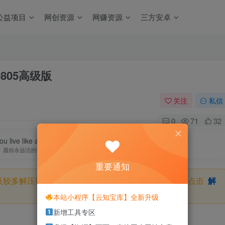
公益项目
网创资源
网赚资源
三方安卓
.0805高级版
关注
私信
0
71
32
u live like a child forever.
愿你永远活的像个孩子
重要通知
及较多解压密码，如果你下载的资源需要解压密码，请点击
解
本站小程序【云知宝库】全新升级
新增工具专区