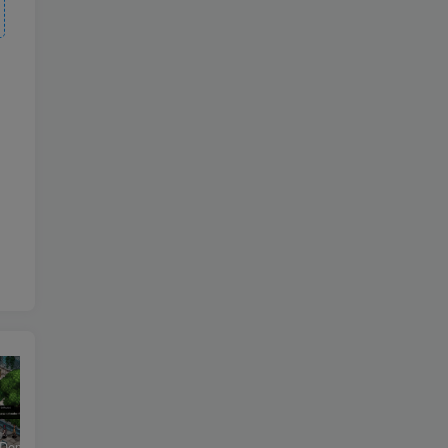
恶魔学园/Demonschool
26年男粉首发最新3.0玩法，独此一家，比卖写真賺的更多，入场即捡钱，日入5张【揭秘】
《盟军敢死队：起源/Commandos: Origins》PC中文版下载-含v1.5.1.90861