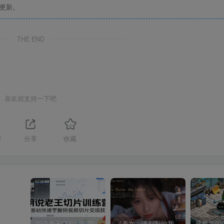
更新。
THE END
喜欢就支持一下吧
2
分享
收藏
胡说老王切片训练营，零基础快速掌握短视频切片变现技巧
《美女，请别影响我成仙全球版》中文版