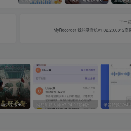
下一
MyRecorder 我的录音机v1.02.20.0812
三国乱世霸王1.0.4a中文版★精彩纷呈的三国题材SLG游戏
网易邮箱大师 v7.24.9 纯净版
录音转换宝v4.1