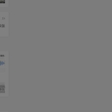
篇
高级版
2.10会员版
纸嫁衣4红丝缠v1.0.0免激活版 –中式悬疑恐怖剧情解谜游戏