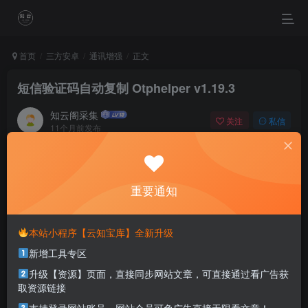
首页
三方安卓
通讯增强
正文
短信验证码自动复制 Otphelper v1.19.3
知云阁采集
关注
私信
11个月前发布
0
99
19
When your faith is stronger than your fears, you can make
your dreams happen.
重要通知
当你的信念强于你的胆怯时，你就可以将梦想变为现实了
本站小程序【云知宝库】全新升级
本站部分资源打包为压缩包以方便分享，涉及较多
新增工具专区
解压密码，如果你下载的资源需要解压密码，请点
击
解压密码
查看
升级【资源】页面，直接同步网站文章，可直接通过看广告获
取资源链接
资源介绍