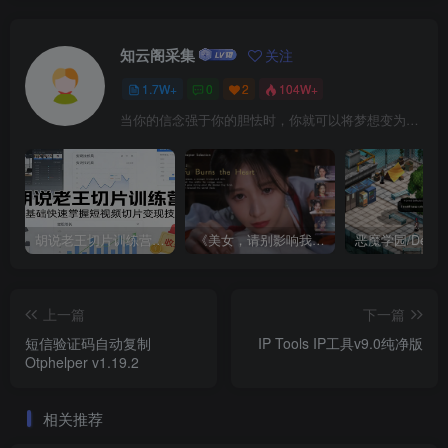
知云阁采集
关注
1.7W+
0
2
104W+
当你的信念强于你的胆怯时，你就可以将梦想变为现实了
胡说老王切片训练营，零基础快速掌握短视频切片变现技巧
《美女，请别影响我成仙全球版》中文版
上一篇
下一篇
短信验证码自动复制
IP Tools IP工具v9.0纯净版
Otphelper v1.19.2
相关推荐