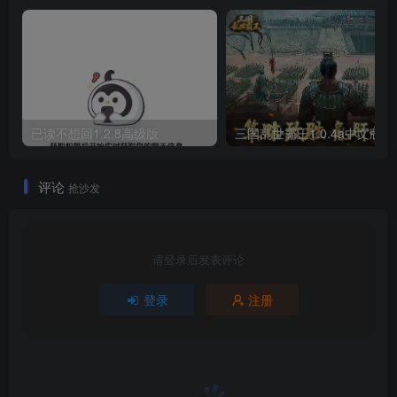
已读不想回1.2.8高级版
三国乱世霸王
评论
抢沙发
请登录后发表评论
登录
注册