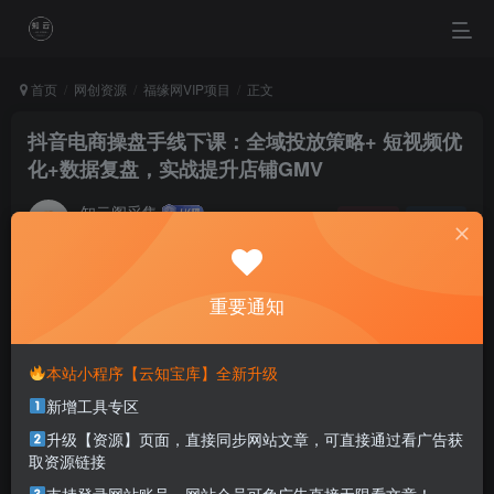
首页
网创资源
福缘网VIP项目
正文
抖音电商操盘手线下课：全域投放策略+ 短视频优
化+数据复盘，实战提升店铺GMV
知云阁采集
关注
私信
4个月前更新
0
49
28
重要通知
More grow up more lonely, more grow up more uneasy.
越长大越孤单 ，越长大越不安
本站小程序【云知宝库】全新升级
本站部分资源打包为压缩包以方便分享，涉及较多
新增工具专区
解压密码，如果你下载的资源需要解压密码，请点
升级【资源】页面，直接同步网站文章，可直接通过看广告获
击
解压密码
查看
取资源链接