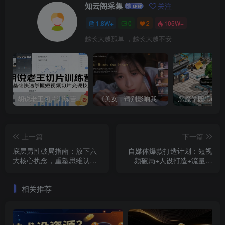
知云阁采集
关注
1.8W+
0
2
105W+
越长大越孤单 ，越长大越不安
胡说老王切片训练营，零基础快速掌握短视频切片变现技巧
《美女，请别影响我成仙全球版》中文版
上一篇
下一篇
底层男性破局指南：放下六
自媒体爆款打造计划：短视
大核心执念，重塑思维认
频破局+人设打造+流量算
知，走出人生困局
法，全流程实操助力账号起
量变现
相关推荐