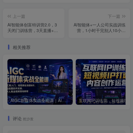
上一篇
下一篇
AI智能体创富特训营2.0，3
AI智能体+一人公司实战训练
天闭门训练营，3天直播+视
营，1小时干完别人10小时
频课+工具库
的活，彻底解放自己的双手
相关推荐
AIGC新媒体实战全能课｜AI工具入门、短视频全流程制作、主流绘图软件实操、数字人商业视频落地教程
互联网I
评论
抢沙发