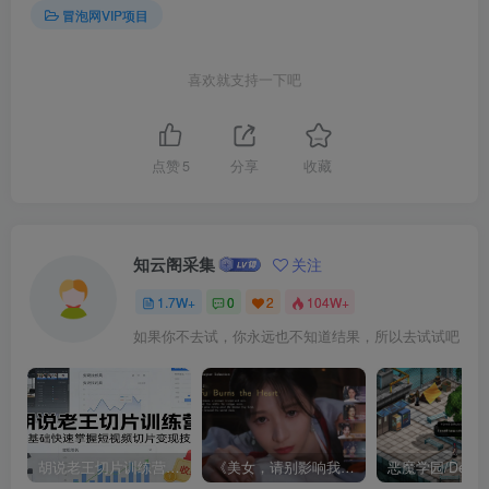
冒泡网VIP项目
喜欢就支持一下吧
点赞
5
分享
收藏
知云阁采集
关注
1.7W+
0
2
104W+
如果你不去试，你永远也不知道结果，所以去试试吧
胡说老王切片训练营，零基础快速掌握短视频切片变现技巧
《美女，请别影响我成仙全球版》中文版