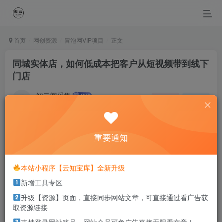
首页
网创资源
冒泡网VIP项目
正文
同城实体店，如何低成本把客户从短视频带到线下
门店
知云阁采集
关注
私信
4个月前更新
0
25
5
重要通知
Death comes to all, but great achievements raise a
monument which shall endure until the sun grows old.
死亡无人能免，但非凡的成就会树起一座纪念碑，它将一直立到太阳冷却之
时
本站小程序【云知宝库】全新升级
新增工具专区
本站部分资源打包为压缩包以方便分享，涉及较多
升级【资源】页面，直接同步网站文章，可直接通过看广告获
解压密码，如果你下载的资源需要解压密码，请点
取资源链接
击
解压密码
查看