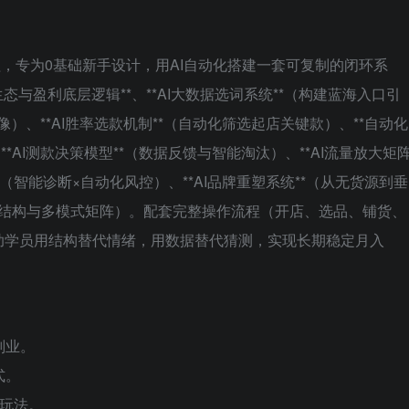
课程，专为0基础新手设计，用AI自动化搭建一套可复制的闭环系
生态与盈利底层逻辑**、**AI大数据选词系统**（构建蓝海入口引
像）、**AI胜率选款机制**（自动化筛选起店关键款）、**自动化
*AI测款决策模型**（数据反馈与智能淘汰）、**AI流量放大矩
**（智能诊断×自动化风控）、**AI品牌重塑系统**（从无货源到垂
组织结构与多模式矩阵）。配套完整操作流程（开店、选品、铺货、
助学员用结构替代情绪，用数据替代猜测，实现长期稳定月入
副业。
式。
定玩法。