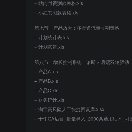
– 站内付费测款表格.xls
– 小红书测款表格.xls
第七节：产品放大：多渠道流量收割策略
– 计划统计表.xls
– 计划搭建.xls
第八节：增长控制系统：诊断 × 后端双轮驱动
– 产品A.xls
– 产品B.xls
– 产品C.xls
– 财务统计.xls
– 淘宝高风险人工快捷回复库.xlsx
– 千牛QA后台_批量导入_2000条通用话术_可直