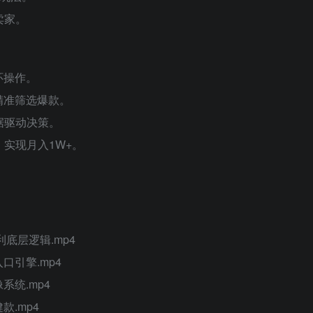
卖家。
环操作。
，精准筛选爆款。
据驱动决策。
，实现月入1W+。
利底层逻辑.mp4
口引擎.mp4
系统.mp4
款.mp4