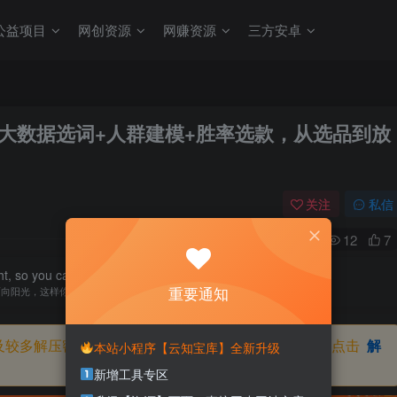
公益项目
网创资源
网赚资源
三方安卓
货源：大数据选词+人群建模+胜率选款，从选品到放
关注
私信
0
12
7
ht, so you can not see the shadow of the.
重要通知
面向阳光，这样你就看不见阴影了
及较多解压密码，如果你下载的资源需要解压密码，请点击
解
本站小程序【云知宝库】全新升级
新增工具专区