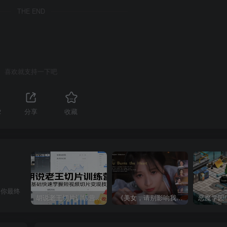
THE END
喜欢就支持一下吧
2
分享
收藏
，你最终
胡说老王切片训练营，零基础快速掌握短视频切片变现技巧
《美女，请别影响我成仙全球版》中文版