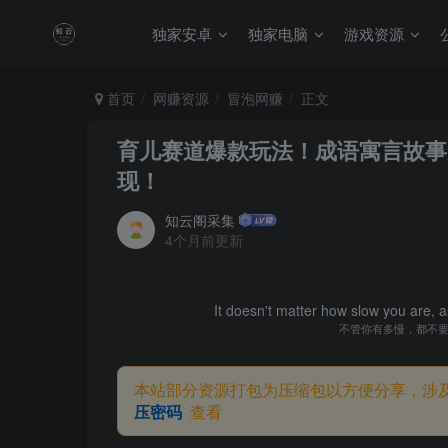
独家安卓
独家电脑
游戏资源
首页
网赚资源
冒泡网赚
正文
育儿赛道爆款玩法！成语寓言故事
现！
知云阁采集
4个月前更新
It doesn't matter how slow you are, as
不管你有多慢，都不
本站部分资源打包为压缩包以方便分享，涉
压密码
查看