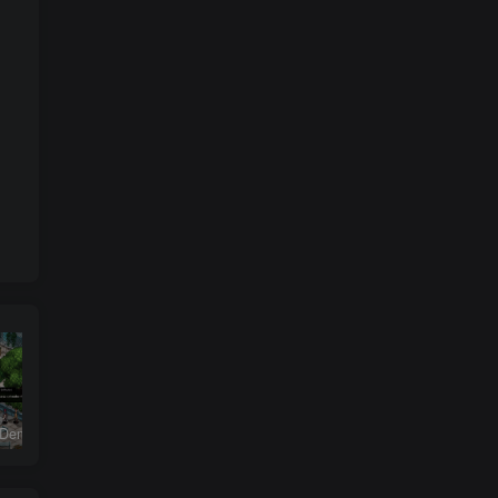
恶魔学园/Demonschool
《盟军敢死队：起源/Commandos: Origins》PC中文版下载-含v1.5.1.90861
26年男粉首发最新3.0玩法，独此一家，比卖写真賺的更多，入场即捡钱，日入5张【揭秘】