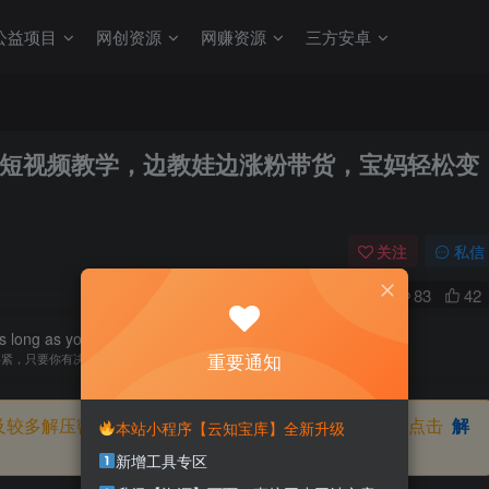
公益项目
网创资源
网赚资源
三方安卓
短视频教学，边教娃边涨粉带货，宝妈轻松变
关注
私信
0
83
42
 long as you're determined to get there, you'll get there.
重要通知
要紧，只要你有决心，你最终都会到达想去的地方
及较多解压密码，如果你下载的资源需要解压密码，请点击
解
本站小程序【云知宝库】全新升级
新增工具专区