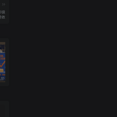
篇
影级
特效
拼多多特训营高阶班，独家玩法赋能，突破运营天花板(更新260805)
萌娃吃播短视频全教程｜长短视频双赛道实操，图文+视频零基础保姆式教学，伙伴计划-收徒-商单等多种变现方式