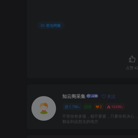
冒泡网赚
点赞
4
知云阁采集
关注
1.7W+
0
2
104W+
不管你有多慢，都不要紧，只要你有决心
都会到达想去的地方