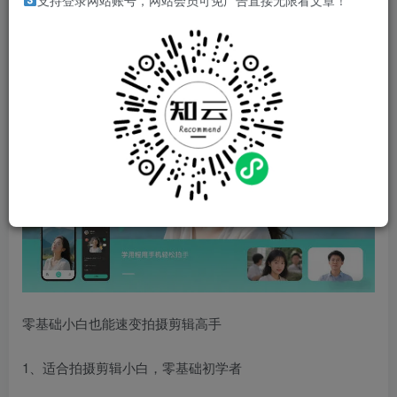
支持登录网站账号，网站会员可免广告直接无限看文章！
手机摄影剪辑精选课
，从入门到精通，小白也能用手机轻松
拍大片
零基础小白也能速变拍摄剪辑高手
1、适合拍摄剪辑小白，零基础初学者