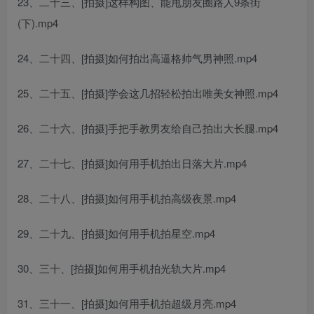
23、二十三、[拍摄]这样构图、能甩朋友圈路人9条街
(下).mp4
24、二十四、[拍摄]如何拍出高逼格帅气男神照.mp4
25、二十五、[拍摄]学会这几招轻松拍出唯美女神照.mp4
26、二十六、[拍摄]手把手教男友给自己拍出大长腿.mp4
27、二十七、[拍摄]如何用手机拍出日落大片.mp4
28、二十八、[拍摄]如何用手机拍高级夜景.mp4
29、二十九、[拍摄]如何用手机拍星空.mp4
30、三十、[拍摄]如何用手机拍光轨大片.mp4
31、三十一、[拍摄]如何用手机拍超级月亮.mp4