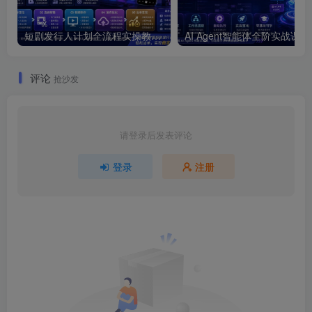
短剧发行人计划全流程实操教程｜零基础账号定位、选剧剪辑、视频制作、发布优化一站式出单变现课
AI Agent智
评论
抢沙发
请登录后发表评论
登录
注册