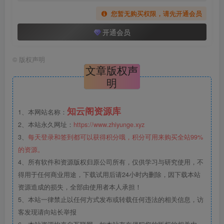
您暂无购买权限，请先开通会员
开通会员
©
版权声明
文章版权声
明
知云阁资源库
1、本网站名称：
2、本站永久网址：
https://www.zhiyunge.xyz
3、
每天登录和签到都可以获得积分哦，积分可用来购买全站99%
的资源。
4、所有软件和资源版权归原公司所有，仅供学习与研究使用，不
得用于任何商业用途，下载试用后请24小时内删除，因下载本站
资源造成的损失，全部由使用者本人承担！
5、本站一律禁止以任何方式发布或转载任何违法的相关信息，访
客发现请向站长举报