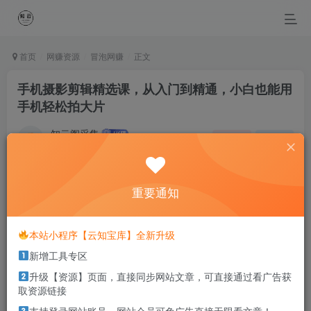
首页
网赚资源
冒泡网赚
正文
手机摄影剪辑精选课，从入门到精通，小白也能用
手机轻松拍大片
知云阁采集
关注
私信
4个月前更新
0
36
12
重要通知
Only his strong enough, will not be trampled.
只有自己足够强大，才不会被别人践踏
本站小程序【云知宝库】全新升级
本站部分资源打包为压缩包以方便分享，涉及较多
新增工具专区
解压密码，如果你下载的资源需要解压密码，请点
升级【资源】页面，直接同步网站文章，可直接通过看广告获
击
解压密码
查看
取资源链接