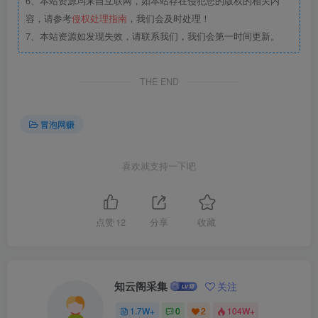
6、本站资源均来自互联网，如本站存在侵犯您的版权的相关内
容，请参考
侵权处理指南
，我们会及时处理！
7、本站资源如发现失效，请联系我们，我们会第一时间更新。
THE END
冒泡网赚
喜欢就支持一下吧
点赞
12
分享
收藏
知云阁采集
关注
1.7W+
0
2
104W+