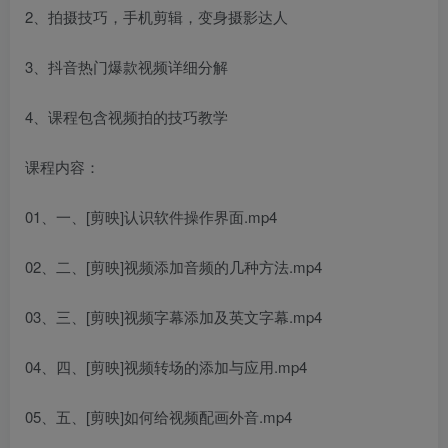
2、拍摄技巧，手机剪辑，变身摄影达人
3、抖音热门爆款视频详细分解
4、课程包含视频拍的技巧教学
课程内容：
01、一、[剪映]认识软件操作界面.mp4
02、二、[剪映]视频添加音频的几种方法.mp4
03、三、[剪映]视频字幕添加及英文字幕.mp4
04、四、[剪映]视频转场的添加与应用.mp4
05、五、[剪映]如何给视频配画外音.mp4