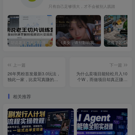
只有自己足够强大，才不会被别人践踏
胡说老王切片训练营，零基础快速掌握短视频切片变现技巧
《美女，请别影响我成仙全球版》中文版
上一篇
下一篇
26年男粉首发最新3.0玩法，
为什么卖项目能轻松月入10
独此一家，比卖写真賺的更
个W，而做项目却真正賺不
多，入场即捡钱，日入5张
到什么钱？原因竟然是这
【揭秘】
个！【揭秘】
相关推荐