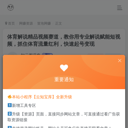
首页
网赚资源
冒泡网赚
正文
体育解说精品视频赛道，教你用专业解说赋能短视
频，抓住体育流量红利，快速起号变现
知云阁采集
关注
私信
4个月前更新
0
89
2
重要通知
Life is the flower for which love is the honey.
生命如花，爱情是蜜
本站小程序【云知宝库】全新升级
本站部分资源打包为压缩包以方便分享，涉及较多
新增工具专区
解压密码，如果你下载的资源需要解压密码，请点
升级【资源】页面，直接同步网站文章，可直接通过看广告获
击
解压密码
查看
取资源链接