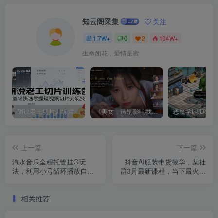
知云阁采集
关注
1.7W+
0
2
104W+
生命如花，爱情是蜜
胡说老王切片训练营，零基础快速掌握短视频切片变现技巧
《美女，请别影响我成仙全球版》中文版
上一篇
下一篇
汽水音乐全程托管挂G玩
抖音AI服装带货教学，某社
法，利用小号循环播放自己
群3月最新课程，当下最火玩
的原创音乐，保底日入5张+
法，从0到1带你落地变现
【揭秘】
相关推荐