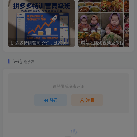
拼多多特训营高阶班，独家玩法赋能，突破运营天花板(更新260805)
萌娃吃
评论
抢沙发
请登录后发表评论
登录
注册