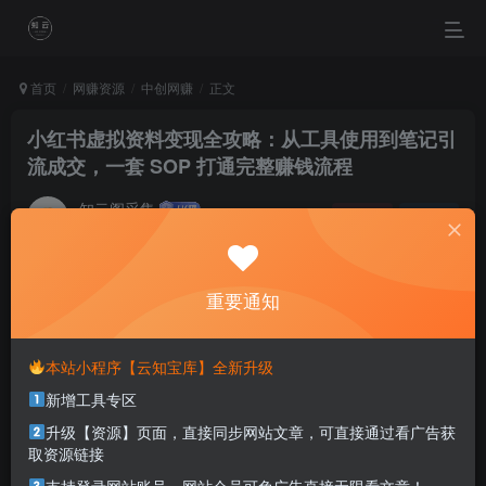
首页
网赚资源
中创网赚
正文
小红书虚拟资料变现全攻略：从工具使用到笔记引
流成交，一套 SOP 打通完整赚钱流程
知云阁采集
关注
私信
4个月前更新
0
85
4
重要通知
No matter what label is thrown your way, only you can
define your self.
不管你被贴上什么标签，只有你才能定义你自己
本站小程序【云知宝库】全新升级
新增工具专区
本站部分资源打包为压缩包以方便分享，涉及较多
升级【资源】页面，直接同步网站文章，可直接通过看广告获
解压密码，如果你下载的资源需要解压密码，请点
取资源链接
击
解压密码
查看