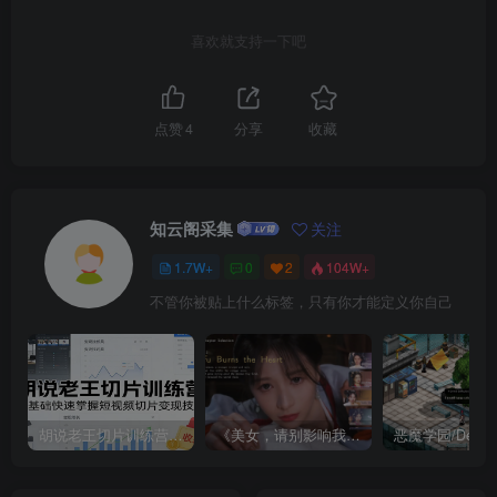
喜欢就支持一下吧
点赞
4
分享
收藏
知云阁采集
关注
1.7W+
0
2
104W+
不管你被贴上什么标签，只有你才能定义你自己
胡说老王切片训练营，零基础快速掌握短视频切片变现技巧
《美女，请别影响我成仙全球版》中文版