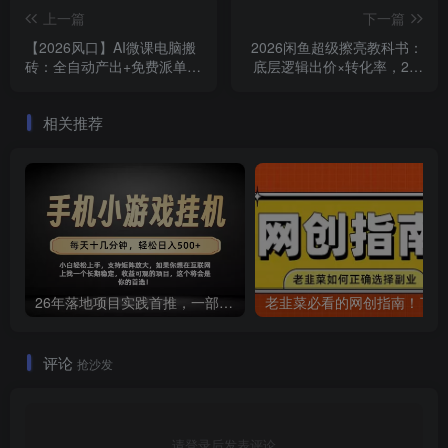
上一篇
下一篇
【2026风口】AI微课电脑搬
2026闲鱼超级擦亮教科书：
砖：全自动产出+免费派单资
底层逻辑出价×转化率，2小
源，单人月稳1-2W
时测爆款主图撬动自然流量
相关推荐
26年落地项目实践首推，一部手机，轻松日入500+，长期稳定
老韭
评论
抢沙发
请登录后发表评论