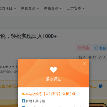
公益项目
网创资源
网赚资源
三方安卓
说，轻松实现日入1000+
关注
私信
0
60
3
earts are always the bravest.
灵最高尚的人也总是最勇敢的人
重要通知
及较多解压密码，如果你下载的资源需要解压密码，请点击
解
本站小程序【云知宝库】全新升级
新增工具专区