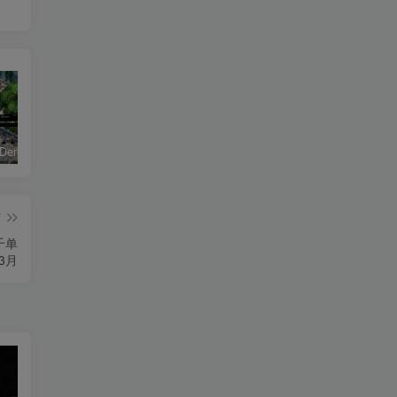
恶魔学园/Demonschool
26年男粉首发最新3.0玩法，独此一家，比卖写真賺的更多，入场即捡钱，日入5张【揭秘】
七合一支付收款码源码 40+模板
篇
千单
3月