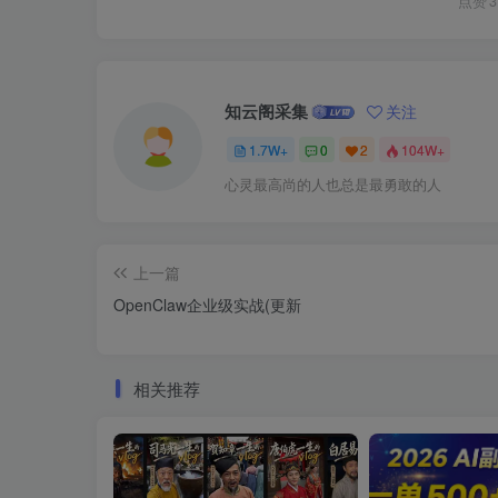
点赞
3
知云阁采集
关注
1.7W+
0
2
104W+
心灵最高尚的人也总是最勇敢的人
上一篇
OpenClaw企业级实战(更新
相关推荐