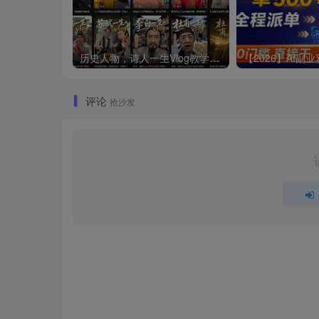
历史人物，诗人一生Vlog教学， AI制作丨伙伴计划丨精选收益丨商单收徒 ，新领域红利期，抓紧做
评论
抢沙发