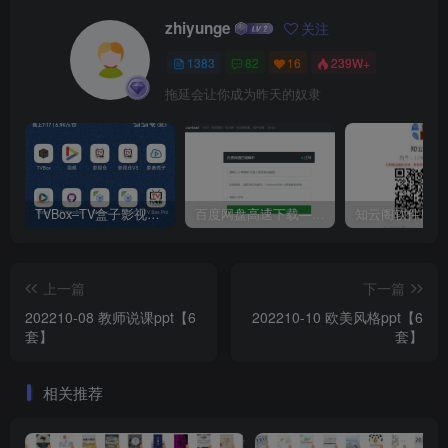
zhiyunge
关注
1383
82
16
239W+
拖延会让你成为昨天的奴隶
TVBox–TV盒子影视神器【附视频源和下载地址】【附自带源软件】
百度网盘高速下载——解析站点汇总
上一篇
下一篇
202210-08 教师说课ppt【6
202210-10 欧美风格ppt【6
套】
套】
相关推荐