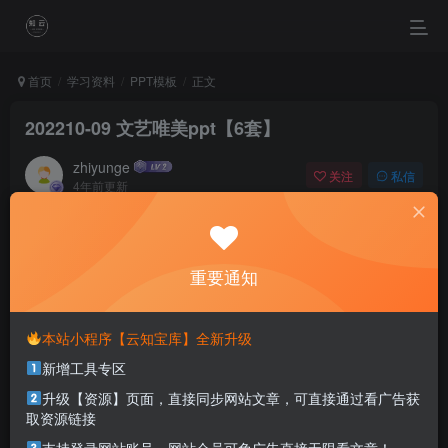
首页
学习资料
PPT模板
正文
202210-09 文艺唯美ppt【6套】
zhiyunge
关注
私信
4年前更新
0
628
0
When you procrastinate, you become a slave to
yesterday.
重要通知
拖延会让你成为昨天的奴隶
本站小程序【云知宝库】全新升级
本站部分资源打包为压缩包以方便分享，涉及较多
新增工具专区
解压密码，如果你下载的资源需要解压密码，请点
击
解压密码
查看
升级【资源】页面，直接同步网站文章，可直接通过看广告获
取资源链接
本套资料为6套文艺唯美ppt，预览图如下。