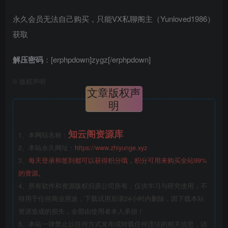
永久会员无法自己购买，只能VX私聊阁主（Yunloved1986）
获取
解压密码
：[erphpdown]zygz[/erphpdown]
©
版权声明
文章版权声
明
知云阁资源库
1、本网站名称：
2、本站永久网址：
https://www.zhiyunge.xyz
3、
每天登录和签到都可以获得积分哦，积分可用来购买全站99%
的资源。
4、所有软件和资源版权归原公司所有，仅供学习与研究使用，不
得用于任何商业用途，下载试用后请24小时内删除，因下载本站
资源造成的损失，全部由使用者本人承担！
5、本站一律禁止以任何方式发布或转载任何违法的相关信息，访