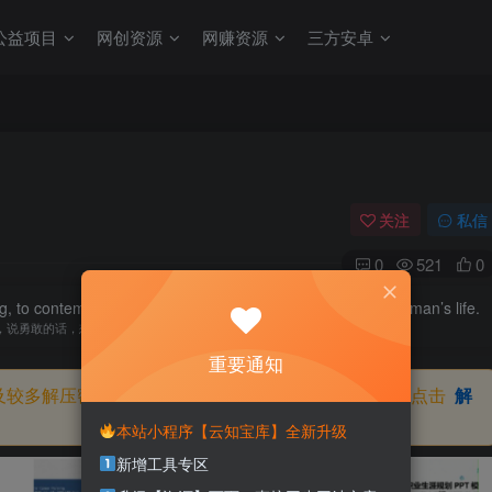
公益项目
网创资源
网赚资源
三方安卓
关注
私信
0
521
0
, to contemplate the beautiful thing: that’s enough for one man’s life.
，说勇敢的话，想美好的事，一生足矣
重要通知
及较多解压密码，如果你下载的资源需要解压密码，请点击
解
本站小程序【云知宝库】全新升级
新增工具专区