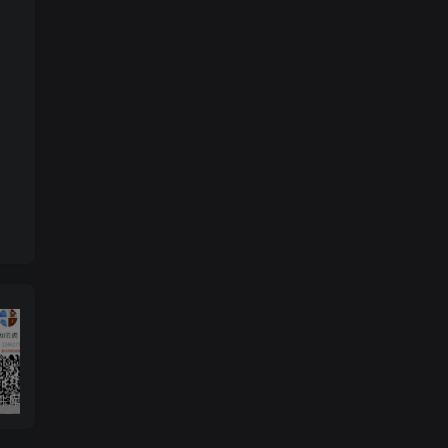
知云阁软件库APP上线！！！
AdGuard 4.8.57 去广告神器
度盘高速下载解析工具