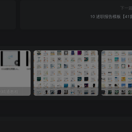
下一
10 述职报告模板【41
到精通教程
72 古风PPT【98套】
71 手绘风300