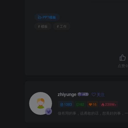
PPT模板
# 模板
# 工作
点赞
0
zhiyunge
关注
1383
82
16
239W+
做有用的事，说勇敢的话，想美好的事，