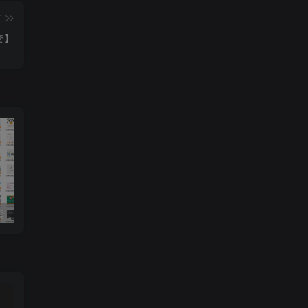
篇
套】
套
70 又红又专的党政PPT模板【300套】