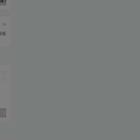
知云阁软件库APP上线！！！
AdGuard 4.8.57 去广告神器
度盘高速下载解析工具
篇
模板
69 精美扁平PPT模板素材【300多套】静态+动态
68 日系和风PPT模板【200套】
67 教学说课