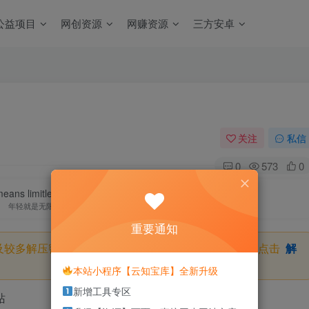
公益项目
网创资源
网赚资源
三方安卓
关注
私信
0
573
0
eans limitless possibilities.
年轻就是无限的可能
重要通知
及较多解压密码，如果你下载的资源需要解压密码，请点击
解
本站小程序【云知宝库】全新升级
新增工具专区