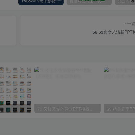
TVBox–TV盒子影视神器【附视频源和下载地址】【附自带源软件】
百度网盘高速下载——解析站点汇总
下一
56 53套文艺清新PPT
70 又红又专的党政PPT模板【300套】