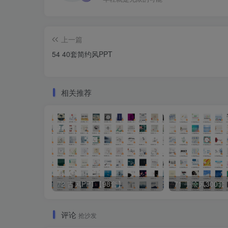
上一篇
54 40套简约风PPT
相关推荐
72 古风PPT【98套】
71 手绘风300套
评论
抢沙发