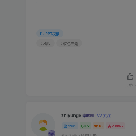
PPT模板
# 模板
# 特色专题
点赞
0
zhiyunge
关注
1383
82
16
239W+
年轻就是无限的可能