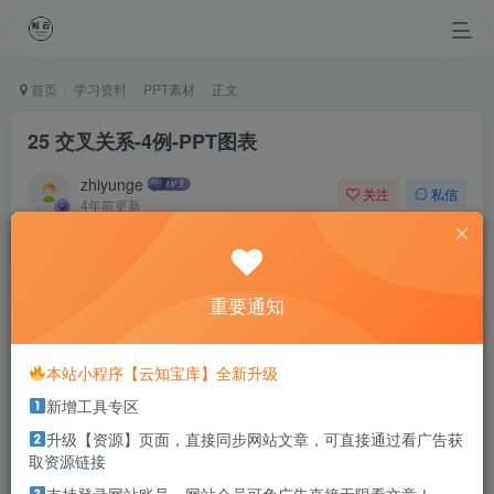
首页
学习资料
PPT素材
正文
25 交叉关系-4例-PPT图表
zhiyunge
关注
私信
4年前更新
0
982
0
It is by acts and not by ideas that people live.
行动是根本，想法锦上添花
重要通知
本站部分资源打包为压缩包以方便分享，涉及较多
本站小程序【云知宝库】全新升级
解压密码，如果你下载的资源需要解压密码，请点
新增工具专区
击
解压密码
查看
升级【资源】页面，直接同步网站文章，可直接通过看广告获
取资源链接