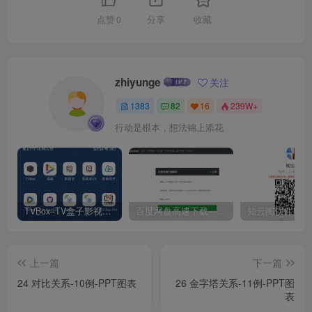
点赞
0
分享
收藏
zhiyunge
关注
1383
82
16
239W+
行动是根本，想法锦上添花
TVBox–TV盒子影视神器【附视频源和下载地址】【附自带源软件】
百度网盘高速下载——解析站点汇总
上一篇
下一篇
24 对比关系-10例-PPT图表
26 金字塔关系-11例-PPT图
表