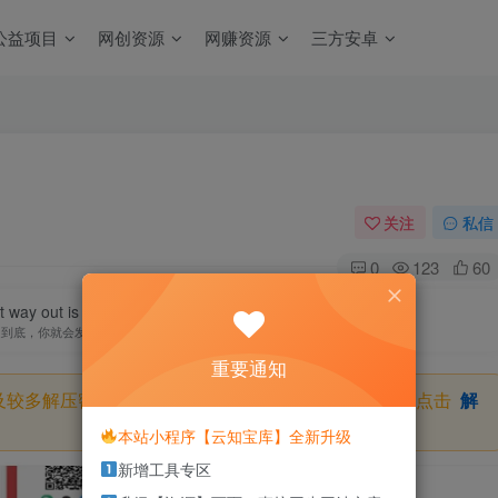
公益项目
网创资源
网赚资源
三方安卓
关注
私信
0
123
60
 way out is always through.
走到底，你就会发现那个最佳出口
重要通知
及较多解压密码，如果你下载的资源需要解压密码，请点击
解
本站小程序【云知宝库】全新升级
新增工具专区