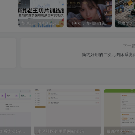
胡说老王切片训练营，零基础快速掌握短视频切片变现技巧
《美女，请别影响我成仙全球版》中文版
下一
简约好用的二次元图床系统
2026最新梦幻防红系统源码/支持抖音圆码
小区社区邻里通网站源码