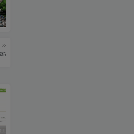
恶魔学园/Demonschool
26年男粉首发最新3.0玩法，独此一家，比卖写真賺的更多，入场即捡钱，日入5张【揭秘】
《盟军敢死队：起源/Commandos: Origins》PC中文版下载-含v1.5.1.90861
篇
源码
最新很火的竹知了网站源码 独立后台版
豪华交友盲盒系统源码 含会员分站分销系统 可易支付
召唤神龙小