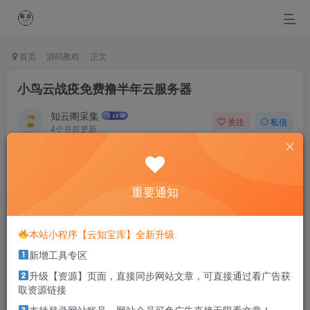
首页
源码教程
正文
小鸟云战疫免费撸半年云服务器
知云阁采集
关注
私信
4个月前更新
0
75
12
Pain changes people. However, love will finally guide them
back.
重要通知
伤痛会改变一个人，但爱最终总会让你找回最初的自己
本站小程序【云知宝库】全新升级
本站部分资源打包为压缩包以方便分享，涉及较多
新增工具专区
解压密码，如果你下载的资源需要解压密码，请点
击
解压密码
查看
升级【资源】页面，直接同步网站文章，可直接通过看广告获
取资源链接