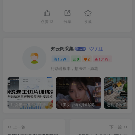
点赞
12
分享
收藏
知云阁采集
关注
1.7W+
0
2
104W+
行动是根本，想法锦上添花
胡说老王切片训练营，零基础快速掌握短视频切片变现技巧
《美女，请别影响我成仙全球版》中文版
上一篇
下一篇