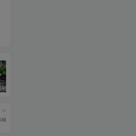
恶魔学园/Demonschool
《盟军敢死队：起源/Commandos: Origins》PC中文版下载-含v1.5.1.90861
26年男粉首发最新3.0玩法，独此一家，比卖写真賺的更多，入场即捡钱，日入5张【揭秘】
篇
口稳