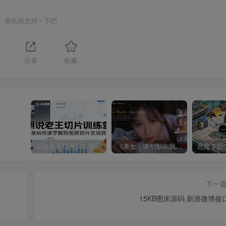
喜欢就支持一下吧
4
分享
收藏
胡说老王切片训练营，零基础快速掌握短视频切片变现技巧
《美女，请别影响我成仙全球版》中文版
下一
15KB图床源码 新浪微博接