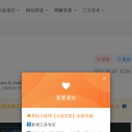
公益项目
网创资源
网赚资源
三方安卓
关注
私信
0
29
24
ave to make your own happy ending.
，只能靠自己书写自己的美好结局
重要通知
及较多解压密码，如果你下载的资源需要解压密码，请点击
解
本站小程序【云知宝库】全新升级
新增工具专区