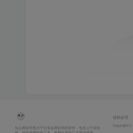
侵权处理
Copyright ©
知云阁软件致力于分享实用好用的软件，包含上千款软
件，持续更新软件工具，免费分享给广大用户使用。