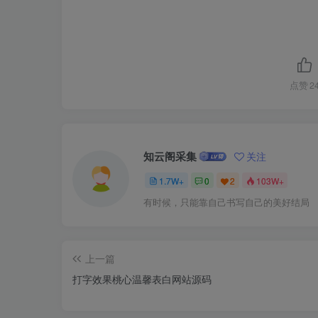
点赞
2
知云阁采集
关注
1.7W+
0
2
103W+
有时候，只能靠自己书写自己的美好结局
上一篇
打字效果桃心温馨表白网站源码