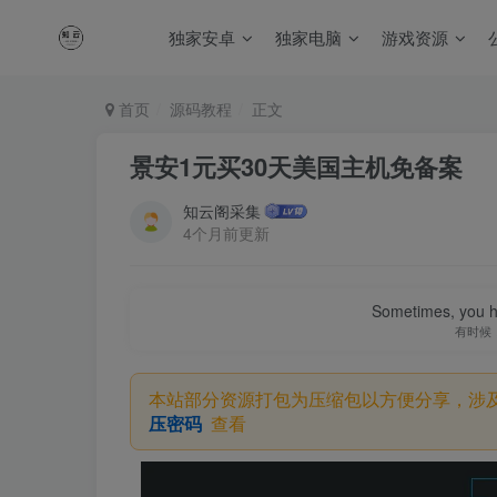
独家安卓
独家电脑
游戏资源
首页
源码教程
正文
景安1元买30天美国主机免备案
知云阁采集
4个月前更新
Sometimes, you h
有时候
本站部分资源打包为压缩包以方便分享，涉
压密码
查看