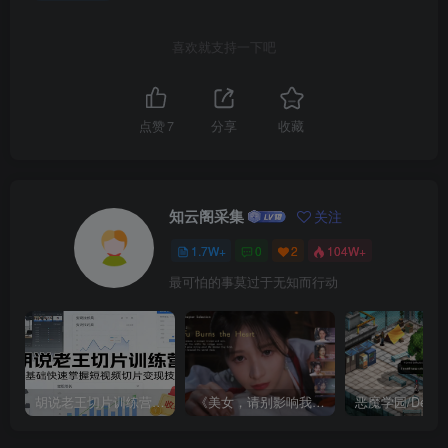
喜欢就支持一下吧
点赞
7
分享
收藏
知云阁采集
关注
1.7W+
0
2
104W+
最可怕的事莫过于无知而行动
胡说老王切片训练营，零基础快速掌握短视频切片变现技巧
《美女，请别影响我成仙全球版》中文版