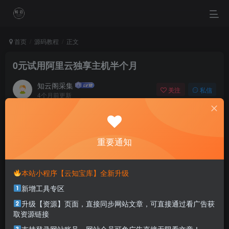
首页
源码教程
正文
0元试用阿里云独享主机半个月
知云阁采集
关注
私信
4个月前更新
0
25
7
Nothing is more terrible than ignorance in action.
最可怕的事莫过于无知而行动
重要通知
本站部分资源打包为压缩包以方便分享，涉及较多
本站小程序【云知宝库】全新升级
解压密码，如果你下载的资源需要解压密码，请点
新增工具专区
击
解压密码
查看
升级【资源】页面，直接同步网站文章，可直接通过看广告获
取资源链接