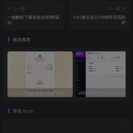
上一篇
下一篇
一键解析下载音悦台MV附源
0.01撸京东云100M带宽高防
码
IP
相关推荐
吃瓜主题视频瀑布流PHP源码
2026最新梦幻防红
评论
抢沙发