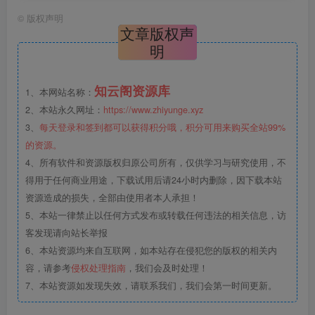
©
版权声明
文章版权声
明
知云阁资源库
1、本网站名称：
2、本站永久网址：
https://www.zhiyunge.xyz
3、
每天登录和签到都可以获得积分哦，积分可用来购买全站99%
的资源。
4、所有软件和资源版权归原公司所有，仅供学习与研究使用，不
得用于任何商业用途，下载试用后请24小时内删除，因下载本站
资源造成的损失，全部由使用者本人承担！
5、本站一律禁止以任何方式发布或转载任何违法的相关信息，访
客发现请向站长举报
6、本站资源均来自互联网，如本站存在侵犯您的版权的相关内
容，请参考
侵权处理指南
，我们会及时处理！
7、本站资源如发现失效，请联系我们，我们会第一时间更新。