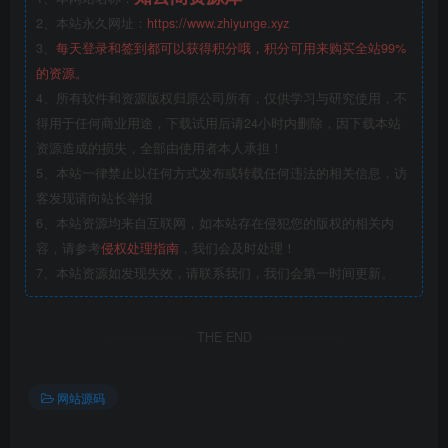
2、本站永久网址：
https://www.zhiyunge.xyz
3、
每天登录和签到都可以获得积分哦，积分可用来购买全站99%
的资源。
4、所有软件和资源版权归原公司所有，仅供学习与研究使用，不
得用于任何商业用途，下载试用后请24小时内删除，因下载本站
资源造成的损失，全部由使用者本人承担！
5、本站一律禁止以任何方式发布或转载任何违法的相关信息，访
客发现请向站长举报
6、本站资源均来自互联网，如本站存在侵犯您的版权的相关内
容，请参考
侵权处理指南
，我们会及时处理！
7、本站资源如发现失效，请联系我们，我们会第一时间更新。
THE END
网站源码