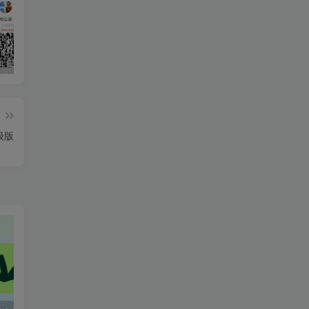
知云阁软件库APP上线！！！
AdGuard 4.8.57 去广告神器
度盘高速下载解析工具
篇
高级版