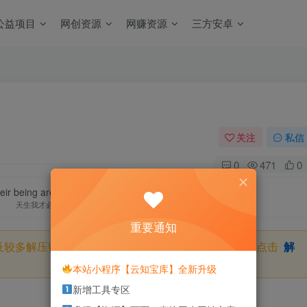
公益项目
网创资源
网赚资源
三方安卓
关注
私信
0
471
0
their being are good for something.
天生我才必有用
重要通知
及较多解压密码，如果你下载的资源需要解压密码，请点击
解
本站小程序【云知宝库】全新升级
新增工具专区