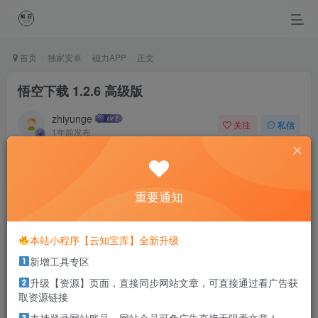
首页
独家安卓
磁力APP
正文
悟空下载 1.2.6 高级版
zhiyunge
关注
私信
1年前发布
0
515
0
If you don’t try, you’ll never know. So try.
如果你不去试，你永远也不知道结果，所以去试试吧
重要通知
本站部分资源打包为压缩包以方便分享，涉及较多
本站小程序【云知宝库】全新升级
解压密码，如果你下载的资源需要解压密码，请点
新增工具专区
击
解压密码
查看
升级【资源】页面，直接同步网站文章，可直接通过看广告获
取资源链接
软件简介