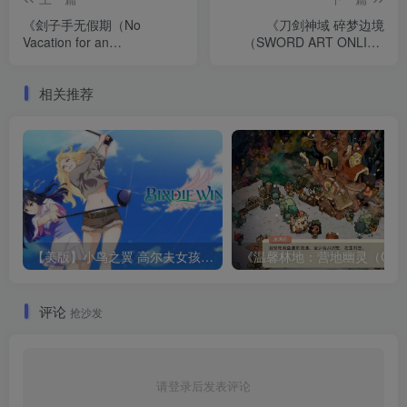
《刽子手无假期（No
《刀剑神域 碎梦边境
Vacation for an
（SWORD ART ONLINE
Executioner）》官方中文
Fractured Daydream）》
[中文/英文]
v1.6.0 [中文/英文]
相关推荐
【美版】小鸟之翼 高尔夫女孩故事 .BIRDIE WING -Golf Girls’ Story- 中文
评论
抢沙发
请登录后发表评论