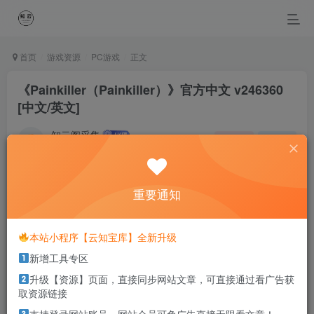
首页
游戏资源
PC游戏
正文
《Painkiller（Painkiller）》官方中文 v246360
[中文/英文]
知云阁采集
关注
私信
4个月前更新
0
55
2
重要通知
As long as there s tomorrow, today s always the startng
lne.
只要还有明天，今天就永远是起跑线
本站小程序【云知宝库】全新升级
新增工具专区
本站部分资源打包为压缩包以方便分享，涉及较多
升级【资源】页面，直接同步网站文章，可直接通过看广告获
解压密码，如果你下载的资源需要解压密码，请点
取资源链接
击
解压密码
查看