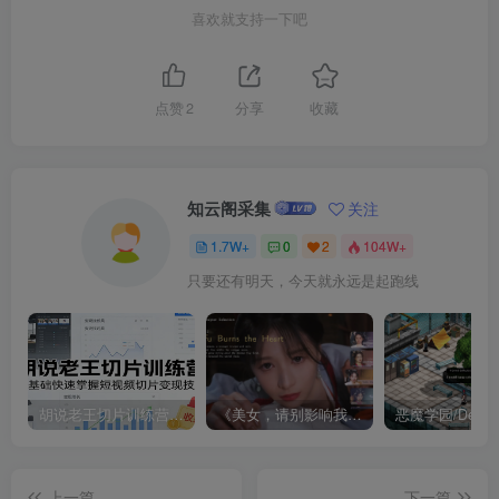
喜欢就支持一下吧
点赞
2
分享
收藏
知云阁采集
关注
1.7W+
0
2
104W+
只要还有明天，今天就永远是起跑线
胡说老王切片训练营，零基础快速掌握短视频切片变现技巧
《美女，请别影响我成仙全球版》中文版
上一篇
下一篇