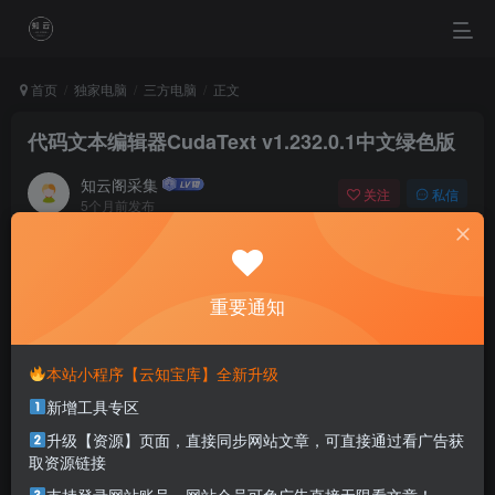
首页
独家电脑
三方电脑
正文
代码文本编辑器CudaText v1.232.0.1中文绿色版
知云阁采集
关注
私信
5个月前发布
0
35
25
Every day has not danced, all are life's disappointment.
每一个不曾起舞的日子，都是对生命的辜负
重要通知
本站部分资源打包为压缩包以方便分享，涉及较多
本站小程序【云知宝库】全新升级
解压密码，如果你下载的资源需要解压密码，请点
新增工具专区
击
解压密码
查看
升级【资源】页面，直接同步网站文章，可直接通过看广告获
取资源链接
软件介绍