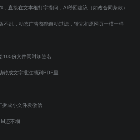
操作，直接在文本框打字提问，AI秒回建议（如改合同条款）
F排版不乱，动态广告都能自动过滤，转完和原网页一模一样
100份文件同时加签名
动转成文字批注插到PDF里
DF拆成小文件发微信
1M还不糊