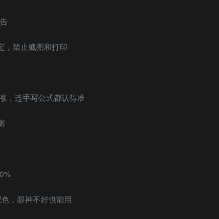
警告
定，禁止截图和打印
暴涨，连手写公式都认得准
测
0%
配色，眼神不好也能用