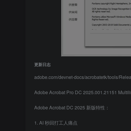
更新日志
adobe.com/devnet-docs/acrobatetk/tools/Rel
Adobe Acrobat Pro DC 2025.001.21151 Multili
Adobe Acrobat DC 2025 新版特性：
1. AI 秒回打工人痛点