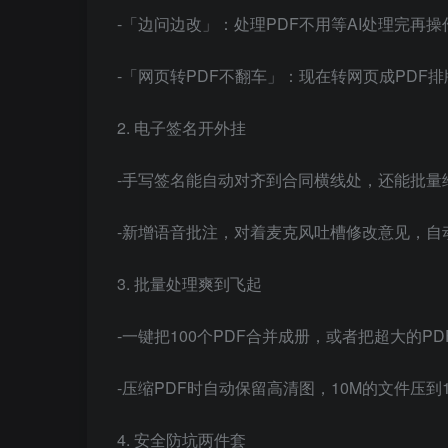
-「边问边改」：处理PDF不用等AI处理完再
-「网页转PDF不翻车」：现在转网页成PD
2. 电子签名开外挂
-手写签名能自动对齐到合同横线处，还能批量给
-新增语音批注，对着麦克风吐槽修改意见，自
3. 批量处理爽到飞起
-一键把100个PDF合并成册，或者把超大的P
-压缩PDF时自动保留高清图，10M的文件压到
4. 安全防坑两件套