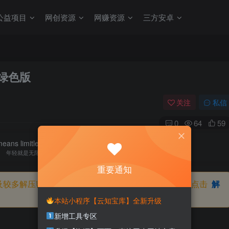
公益项目
网创资源
网赚资源
三方安卓
84绿色版
关注
私信
0
64
59
eans limitless possibilities.
年轻就是无限的可能
重要通知
及较多解压密码，如果你下载的资源需要解压密码，请点击
解
本站小程序【云知宝库】全新升级
新增工具专区