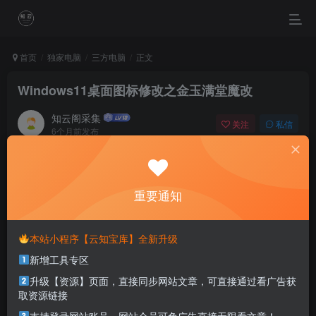
首页
独家电脑
三方电脑
正文
Windows11桌面图标修改之金玉满堂魔改
知云阁采集
关注
私信
6个月前发布
0
56
33
love understands love; it needs no talk.
相爱的心息息相通，无需用言语倾诉
重要通知
本站部分资源打包为压缩包以方便分享，涉及较多
本站小程序【云知宝库】全新升级
解压密码，如果你下载的资源需要解压密码，请点
新增工具专区
击
解压密码
查看
升级【资源】页面，直接同步网站文章，可直接通过看广告获
取资源链接
软件介绍