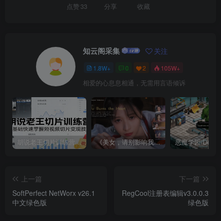
点赞
33
分享
收藏
知云阁采集
关注
1.8W+
0
2
105W+
相爱的心息息相通，无需用言语倾诉
胡说老王切片训练营，零基础快速掌握短视频切片变现技巧
《美女，请别影响我成仙全球版》中文版
上一篇
下一篇
SoftPerfect NetWorx v26.1
RegCool注册表编辑v3.0.0.3
中文绿色版
绿色版