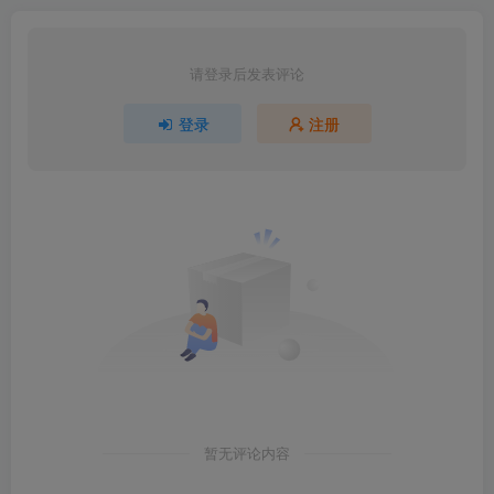
请登录后发表评论
登录
注册
暂无评论内容