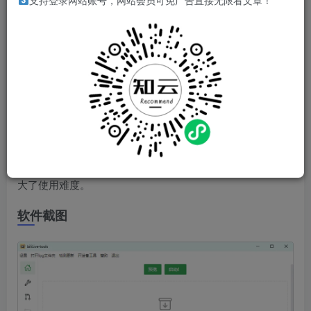
软件介绍
支持登录网站账号，网站会员可免广告直接无限看文章！
这是一个用于 B 站录播的一站式工具，支持弹幕转换与视频
压制并上传至B站，支持录播姬与blrec的webhook。如果你
是录播man正在寻找xml弹幕转换、弹幕压制、webhook上传
工具，如果你是切片man正在寻找下载b站视频工具，如果你
厌倦了b站的多p上传，你可以来试试本软件。做这款工具的
初衷是为了解决录播工具的碎片化，往往想完整处理一场带
有弹幕的录播要使用多个软件的配合，一些工具只有CLI，加
大了使用难度。
软件截图