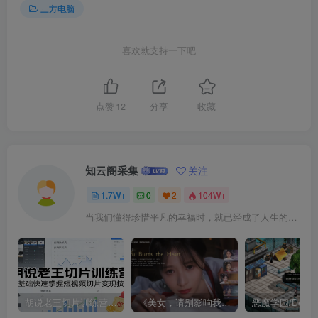
三方电脑
喜欢就支持一下吧
点赞
12
分享
收藏
知云阁采集
关注
1.7W+
0
2
104W+
当我们懂得珍惜平凡的幸福时，就已经成了人生的赢家
胡说老王切片训练营，零基础快速掌握短视频切片变现技巧
《美女，请别影响我成仙全球版》中文版