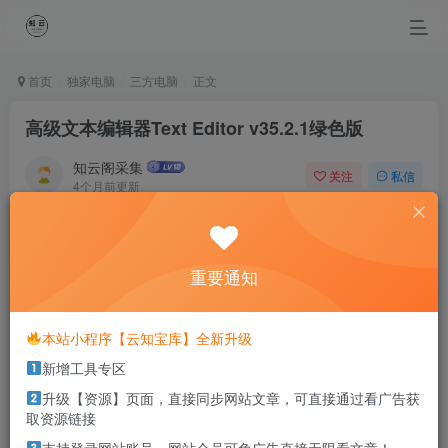
首页
独家电脑
三方电脑
正文
高级文本编辑器Text Editor v35.2.1绿色版
知云阁采集
关注
私信
4个月前更新
0
90
12
When we learn to treasure simple happiness then we will
be winners in life.
重要通知
当我们懂得珍惜平凡的幸福时，就已经成了人生的赢家
本站小程序【云知宝库】全新升级
本站部分资源打包为压缩包以方便分享，涉及较多
新增工具专区
解压密码，如果你下载的资源需要解压密码，请点
击
解压密码
查看
升级【资源】页面，直接同步网站文章，可直接通过看广告获
取资源链接