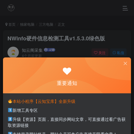
首页
独家电脑
三方电脑
正文
NWinfo硬件信息检测工具v1.5.3.0绿色版
知云阁采集
关注
私信
4个月前更新
0
74
49
Nothing is more terrible than ignorance in action.
最可怕的事莫过于无知而行动
重要通知
本站部分资源打包为压缩包以方便分享，涉及较多
本站小程序【云知宝库】全新升级
解压密码，如果你下载的资源需要解压密码，请点
新增工具专区
击
解压密码
查看
升级【资源】页面，直接同步网站文章，可直接通过看广告获
取资源链接
软件介绍