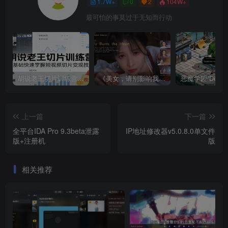
1.7W+
0
2
104W+
最可怕的事莫过于无知而行动
胡说老王切片训练营，零基础快速掌握短视频切片变现技巧
《美女，请别影响我成仙全球版》中文版
上一篇
下一篇
全平台IDA Pro 9.3beta泄露
IP地址修改器v5.0.8.0单文件
版+注册机
版
相关推荐