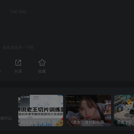
THE END
喜欢就支持一下吧
0
分享
收藏
人都可以
胡说老王切片训练营，零基础快速掌握短视频切片变现技巧
《美女，请别影响我成仙全球版》中文版