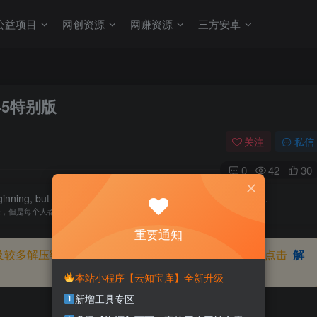
公益项目
网创资源
网赚资源
三方安卓
145特别版
关注
私信
0
42
30
inning, but anyone can start today and make a new ending.
来，但是每个人都可以从今天开始，创造一个全新的结局
重要通知
及较多解压密码，如果你下载的资源需要解压密码，请点击
解
本站小程序【云知宝库】全新升级
新增工具专区