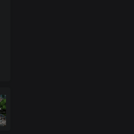
恶魔学园/Demonschool
26年男粉首发最新3.0玩法，独此一家，比卖写真賺的更多，入场即捡钱，日入5张【揭秘】
《盟军敢死队：起源/Commandos: Origins》PC中文版下载-含v1.5.1.90861